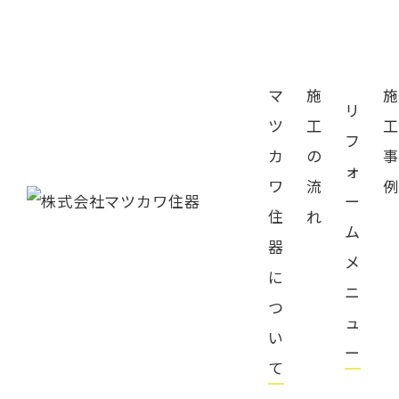
マ
施
施
リ
ツ
工
工
フ
カ
の
事
ォ
当社の強み
ワ
流
例
ー
住
れ
ム
器
メ
に
ニ
つ
ュ
い
ー
て